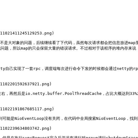
11021411245129253.png)

不是大对象的问题，后续继续看了下代码，虽然每次请求都会把信息放进map
问题，所以map的只会保留大量的错误请求。不过相对于该程序的堆内存来说，
tty自己实现了一套rpc，调度端每次进行命令下发的时候都会通过netty的
1102201592637921.png)

0%左右，再然后是io.netty.buffer.PoolThreadCache，占比大概达
11022191867685117.png)

是NioEventLoop没有关闭，在代码中全局搜索NioEventLoop，找
1102239634803742.png)

但是在执行syncRequest完之后并没有进行对group进行shutdownG