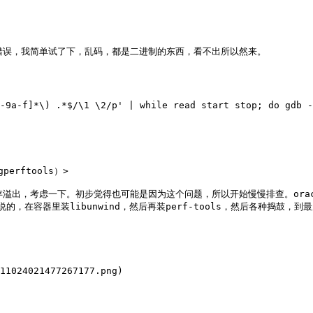
断错误，我简单试了下，乱码，都是二进制的东西，看不出所以然来。

-9a-f]*\) .*$/\1 \2/p' | while read start stop; do gdb -


gperftools）>

存溢出，考虑一下。初步觉得也可能是因为这个问题，所以开始慢慢排查。oracle
上说的，在容器里装libunwind，然后再装perf-tools，然后各种捣鼓，到
11024021477267177.png)
