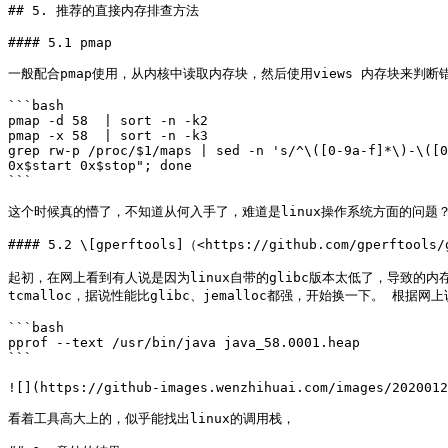
## 5. 推荐的直接内存排查方法

#### 5.1 pmap

一般配合pmap使用，从内核中读取内存块，然后使用views 内存块来判
```bash

pmap -d 58  | sort -n -k2

pmap -x 58  | sort -n -k3

grep rw-p /proc/$1/maps | sed -n 's/^\([0-9a-f]*\)-\([0
0x$start 0x$stop"; done

```

这个时候真的懵了，不知道从何入手了，难道是linux操作系统方面的问题？
#### 5.2 \[gperftools]（<https://github.com/gperftools/
起初，在网上看到有人说是因为linux自带的glibc版本太低了，导致的内
tcmalloc，据说性能比glibc、jemalloc都强，开始换一下。 根据网
```bash

pprof --text /usr/bin/java java_58.0001.heap

```

![](https://github-images.wenzhihuai.com/images/2020012
看着工具高大上的，似乎能找出linux的调用栈，
