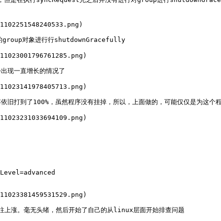
1102251548240533.png)

roup对象进行行shutdownGracefully

11023001796761285.png)

出现一直增长的情况了

11023141978405713.png)

依旧打到了100%，虽然程序没有挂掉，所以，上面做的，可能仅仅是为这个程
11023231033694109.png)

Level=advanced

11023381459531529.png)

往上涨。毫无头绪，然后开始了自己的从linux层面开始排查问题
