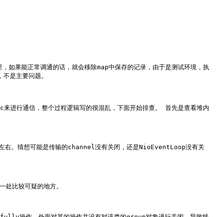
里，如果能正常调通的话，就会移除map中保存的记录，由于是测试环境，执
不是主要问题。

rpc来进行通信，整个过程逻辑写的很混乱，下面开始排查。 首先是查看堆内
到33%左右。猜想可能是传输的channel没有关闭，还是NioEventLoop没有关
到一处比较可疑的地方。

racefully操作，外面对其的操作并没有对该类的group对象进行关闭，导致线