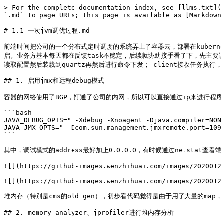
> For the complete documentation index, see [llms.txt](
`.md` to page URLs; this page is available as [Markdown
# 1.1 一次jvm调优过程.md

前端时间把公司的一个分布式定时调度的系统弄上了容器云，部署在kubern
启。业务方基本每天都在反馈task不稳定，后续就协助接手看了下，先主要讲下
读取配置然后装载到quartz再然后进行命令下发； client接收任务执行，
## 1. 启用jmx和远程debug模式

容器的网络使用了BGP，打通了公司的内网，所以可以直接通过ip来进行程序
```bash

JAVA_DEBUG_OPTS=" -Xdebug -Xnoagent -Djava.compiler=NON
JAVA_JMX_OPTS=" -Dcom.sun.management.jmxremote.port=109
```

其中，调试模式的address最好加上0.0.0.0，有时候通过netstat查
![](https://github-images.wenzhihuai.com/images/2020012
![](https://github-images.wenzhihuai.com/images/2020012
堆内存（特别是cms的old gen），初步看代码觉得是由于用了大量的ma
## 2. memory analyzer、jprofiler进行堆内存分析
